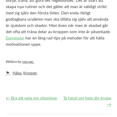
börjat träna: att göra det regelbundet. Det är svårt att
skapa nya rutiner och det gäller att man är väldigt strikt
med sig själv den första tiden. Den enda riktigt
godtagbara ursäkten man ska tillåta sig själv att använda
är sjukdom och skador. Men även när man är skadad går
det ofta att träna delar av kroppen som inte är påverkade.
Expressen
har en lång rad tips på metoder för att hålla
motivationen uppe.
Written
by
rnn.yqe.
Hälsa
,
Kroppen
←
Bra att veta om vitaminer
Ta hand om hela din kropp
Post navigation
→