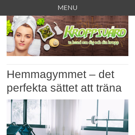
MENU
SKIP TO CONTENT
KROPPSVÅRD
Ta hand om dig och din kropp
Hemmagymmet – det
perfekta sättet att träna