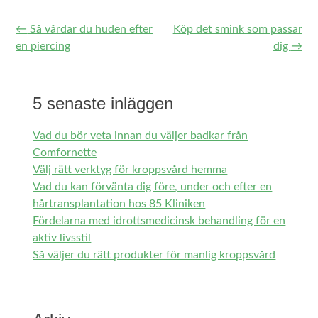
←
Så vårdar du huden efter
Köp det smink som passar
Post navigation
en piercing
dig
→
5 senaste inläggen
Vad du bör veta innan du väljer badkar från
Comfornette
Välj rätt verktyg för kroppsvård hemma
Vad du kan förvänta dig före, under och efter en
hårtransplantation hos 85 Kliniken
Fördelarna med idrottsmedicinsk behandling för en
aktiv livsstil
Så väljer du rätt produkter för manlig kroppsvård